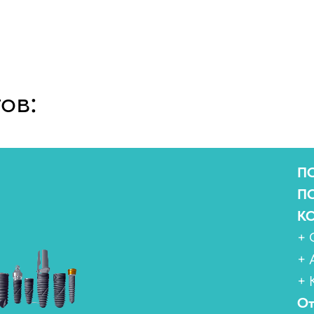
ов:
П
П
К
+
+ 
+
От