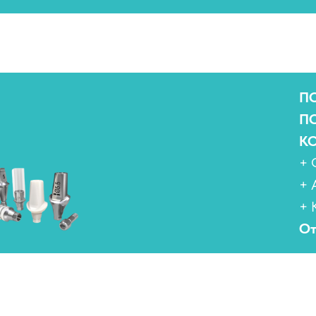
П
П
К
+
+ 
+
От