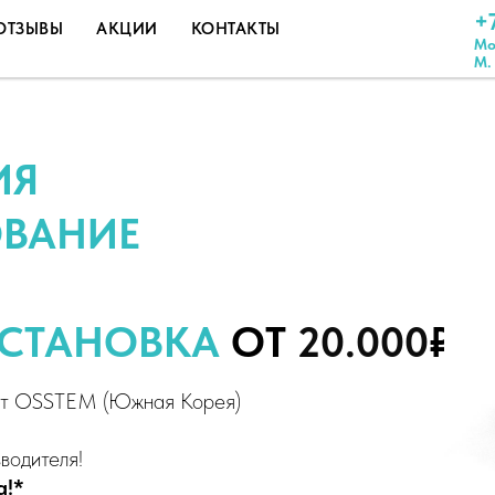
+
ОТЗЫВЫ
АКЦИИ
КОНТАКТЫ
Мо
М.
ИЯ
ОВАНИЕ
УСТАНОВКА
ОТ
20.000
₽
тат OSSTEM (Южная Корея)
водителя!
а!*